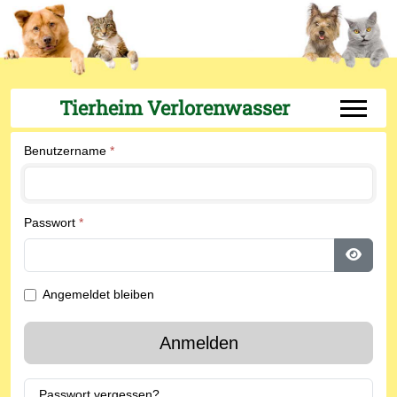
Tierheim Verlorenwasser
Off-Can
Benutzername
*
Passwort
*
Passwo
Angemeldet bleiben
Anmelden
Passwort vergessen?