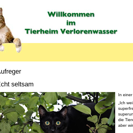
ufreger
cht seltsam
In eine
„Ich wei
superfr
superun
die Tie
aber wi