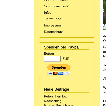
Schon gewusst?
Infos
Tierfreunde
Impressum
Datenschutz
d
O
Spenden per Paypal
I
a
Betrag
N
EUR
T
„I
A
W
Neue Beiträge
si
Peters Tier-Taxi
Nachschlag
O
Großer Besuch aus
D