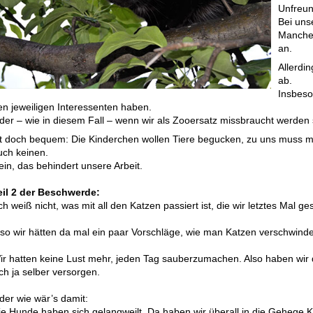
Unfreund
Bei uns
Manche 
an.
Allerdi
ab.
Insbeso
en jeweiligen Interessenten haben.
der – wie in diesem Fall – wenn wir als Zooersatz missbraucht werden 
st doch bequem: Die Kinderchen wollen Tiere begucken, zu uns muss man 
uch keinen.
ein, das behindert unsere Arbeit.
eil 2 der Beschwerde:
ch weiß nicht, was mit all den Katzen passiert ist, die wir letztes Mal
lso wir hätten da mal ein paar Vorschläge, wie man Katzen verschwind
ir hatten keine Lust mehr, jeden Tag sauberzumachen. Also haben wir 
ch ja selber versorgen.
der wie wär’s damit:
ie Hunde haben sich gelangweilt. Da haben wir überall in die Gehege K