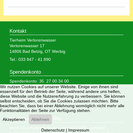
Kontakt
Tierheim Verlorenwasser
Verlorenwasser 17
14806 Bad Belzig, OT Werbig
Tel.: 033 847 - 41 890
Spendenkonto
Spendenkonto: 35 27 00 34 00
Wir nutzen Cookies auf unserer Website. Einige von ihnen sind
BLZ: 160 500 00
essenziell für den Betrieb der Seite, während andere uns helfen,
Mittelbrandenburgische Sparkasse
diese Website und die Nutzererfahrung zu verbessern. Sie können
IBAN: DE05 1605 0000 3527 0034 00
selbst entscheiden, ob Sie die Cookies zulassen möchten. Bitte
beachten Sie, dass bei einer Ablehnung womöglich nicht mehr alle
BIC: WELADED1PMB
Funktionalitäten der Seite zur Verfügung stehen.
Wir brauchen Ihre Hilfe,
Akzeptieren
Ablehnen
denn wir erhalten keinerlei staatliche Hilfe, sondern
Datenschutz
|
Impressum