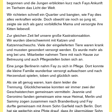
begonnen und die Jungen erblickten kurz nach Fays Ankunft
im Tierheim das Licht der Welt.
Wir richteten schnell ein Quartier und bangten, wie Fay dies
alles verkraften würde. Doch obwohl sie noch so jung ist,
zeigte sie sich als ganz vorbildliche Mama und versorgte ihre
Kitten liebevoll.
Zur gleichen Zeit lief unsere große Kastrationsaktion.
Wir wurden überschwemmt mit Katzen und
Katzennachwuchs. Viele der eingelieferten Tiere waren krank
und mussten gesondert versorgt werden. Es wurde mehr als
eng bei uns. Mitarbeiter nahmen Tiere mit nach Hause zur
Betreuung und auch Pflegestellen boten sich an.
Eine junge Berlinerin nahm Fay zu sich in Pflege. Dort konnte
die kleine Familie wunderbar versorgt aufwachsen und nach
Herzenslust spielen, toben und glücklich sein.
Als sie alt genug waren, kam dann leider die
Trennung. Glücklicherweise konnten wir immer zwei der
Geschwisterchen gemeinsam vermitteln: Jeannie und
Geronimo fanden gemeinsam eine neue Heimat, Merlin und
Sammy zogen zusammen nach Brandenburg und Fay
durfte gemeinsam mit ihrem Sohn Garfield nach Berlin. Dort
hat sie weiterhin eine Pfote drauf, dass ihr übermütiger Sohn