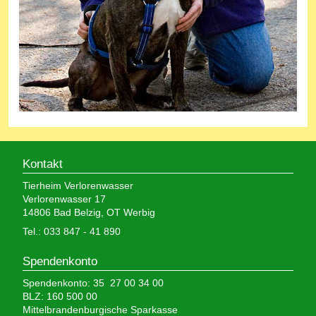
Kontakt
Tierheim Verlorenwasser
Verlorenwasser 17
14806 Bad Belzig, OT Werbig
Tel.: 033 847 - 41 890
Spendenkonto
Spendenkonto: 35 27 00 34 00
BLZ: 160 500 00
Mittelbrandenburgische Sparkasse