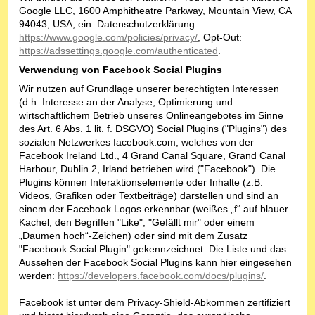
Google LLC, 1600 Amphitheatre Parkway, Mountain View, CA
94043, USA, ein. Datenschutzerklärung:
https://www.google.com/policies/privacy/
, Opt-Out:
https://adssettings.google.com/authenticated
.
Verwendung von Facebook Social Plugins
Wir nutzen auf Grundlage unserer berechtigten Interessen
(d.h. Interesse an der Analyse, Optimierung und
wirtschaftlichem Betrieb unseres Onlineangebotes im Sinne
des Art. 6 Abs. 1 lit. f. DSGVO) Social Plugins ("Plugins") des
sozialen Netzwerkes facebook.com, welches von der
Facebook Ireland Ltd., 4 Grand Canal Square, Grand Canal
Harbour, Dublin 2, Irland betrieben wird ("Facebook"). Die
Plugins können Interaktionselemente oder Inhalte (z.B.
Videos, Grafiken oder Textbeiträge) darstellen und sind an
einem der Facebook Logos erkennbar (weißes „f“ auf blauer
Kachel, den Begriffen "Like", "Gefällt mir" oder einem
„Daumen hoch“-Zeichen) oder sind mit dem Zusatz
"Facebook Social Plugin" gekennzeichnet. Die Liste und das
Aussehen der Facebook Social Plugins kann hier eingesehen
werden:
https://developers.facebook.com/docs/plugins/
.
Facebook ist unter dem Privacy-Shield-Abkommen zertifiziert