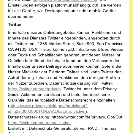
Einstellungen erfolgen plattformunabhängig, d.h. sie werden
für alle Geräte, wie Desktopcomputer oder mobile Geräte
übernommen.
Twitter
Innerhalb unseres Onlineangebotes können Funktionen und
Inhalte des Dienstes Twitter eingebunden, angeboten durch
die Twitter Inc., 1355 Market Street, Suite 900, San Francisco,
CA 94103, USA. Hierzu können z.B. Inhalte wie Bilder, Videos
oder Texte und Schaltflächen gehören, mit denen Nutzer Ihr
Gefallen betreffend die Inhalte kundtun, den Verfassern der
Inhalte oder unsere Beiträge abonnieren können. Sofern die
Nutzer Mitglieder der Plattform Twitter sind, kann Twitter den
Aufruf der o.g. Inhalte und Funktionen den dortigen Profilen
der Nutzer zuordnen. Datenschutzerklärung von Twitter:
https://twitter.com/de/privacy
. Twitter ist unter dem Privacy-
Shield-Abkommen zertifiziert und bietet hierdurch eine
Garantie, das europäische Datenschutzrecht einzuhalten
(
https://www.privacyshield.gov/participant?
id=a2zt0000000TORzAAO&status=Active
).
Datenschutzerklärung: https://twitter.com/de/privacy, Opt-Out:
https://twitter.com/personalization
.
Erstellt mit Datenschutz-Generator.de von RA Dr. Thomas