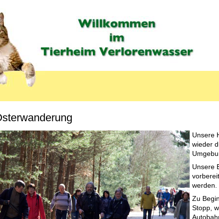
sterwanderung
Unsere 
wieder d
LABEL
Umgebun
Unsere E
vorberei
werden.
Zu Begin
Stopp, w
Autobahn