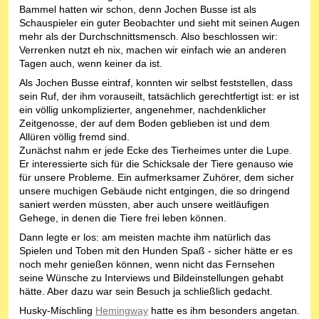
Bammel hatten wir schon, denn Jochen Busse ist als
Schauspieler ein guter Beobachter und sieht mit seinen Augen
mehr als der Durchschnittsmensch. Also beschlossen wir:
Verrenken nutzt eh nix, machen wir einfach wie an anderen
Tagen auch, wenn keiner da ist.
Als Jochen Busse eintraf, konnten wir selbst feststellen, dass
sein Ruf, der ihm vorauseilt, tatsächlich gerechtfertigt ist: er ist
ein völlig unkomplizierter, angenehmer, nachdenklicher
Zeitgenosse, der auf dem Boden geblieben ist und dem
Allüren völlig fremd sind.
Zunächst nahm er jede Ecke des Tierheimes unter die Lupe.
Er interessierte sich für die Schicksale der Tiere genauso wie
für unsere Probleme. Ein aufmerksamer Zuhörer, dem sicher
unsere muchigen Gebäude nicht entgingen, die so dringend
saniert werden müssten, aber auch unsere weitläufigen
Gehege, in denen die Tiere frei leben können.
Dann legte er los: am meisten machte ihm natürlich das
Spielen und Toben mit den Hunden Spaß - sicher hätte er es
noch mehr genießen können, wenn nicht das Fernsehen
seine Wünsche zu Interviews und Bildeinstellungen gehabt
hätte. Aber dazu war sein Besuch ja schließlich gedacht.
Husky-Mischling
Hemingway
hatte es ihm besonders angetan.