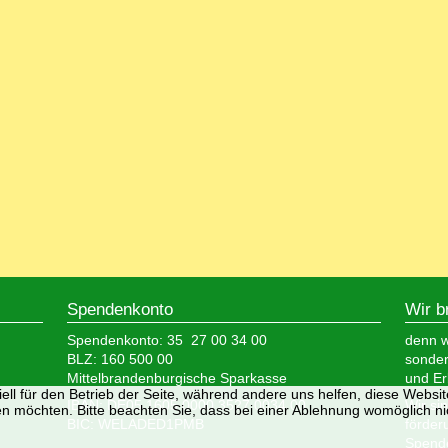
Spendenkonto
Wir b
Spendenkonto: 35 27 00 34 00
denn wi
BLZ: 160 500 00
sonder
Mittelbrandenburgische Sparkasse
und Er
ell für den Betrieb der Seite, während andere uns helfen, diese Websi
IBAN: DE05 1605 0000 3527 0034 00
Wir si
n möchten. Bitte beachten Sie, dass bei einer Ablehnung womöglich nic
BIC: WELADED1PMB
förder
Spende