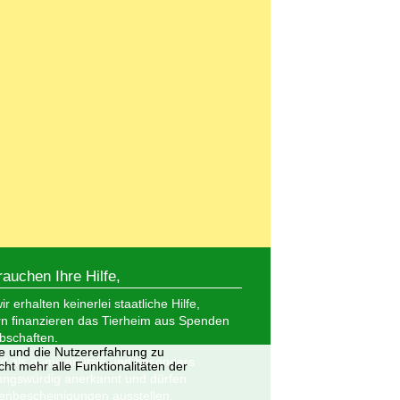
rauchen Ihre Hilfe,
r erhalten keinerlei staatliche Hilfe,
n finanzieren das Tierheim aus Spenden
bschaften.
te und die Nutzererfahrung zu
nd als gemeinnützig und besonders
ht mehr alle Funktionalitäten der
ungswürdig anerkannt und dürfen
nbescheinigungen ausstellen.