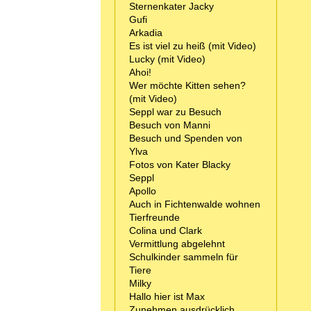
Sternenkater Jacky
Gufi
Arkadia
Es ist viel zu heiß (mit Video)
Lucky (mit Video)
Ahoi!
Wer möchte Kitten sehen?
(mit Video)
Seppl war zu Besuch
Besuch von Manni
Besuch und Spenden von
Ylva
Fotos von Kater Blacky
Seppl
Apollo
Auch in Fichtenwalde wohnen
Tierfreunde
Colina und Clark
Vermittlung abgelehnt
Schulkinder sammeln für
Tiere
Milky
Hallo hier ist Max
Zunehmen ausdrücklich