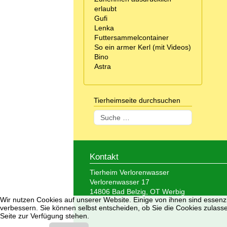
erlaubt
Gufi
Lenka
Futtersammelcontainer
So ein armer Kerl (mit Videos)
Bino
Astra
Tierheimseite durchsuchen
Suchen
Kontakt
Tierheim Verlorenwasser
Verlorenwasser 17
14806 Bad Belzig, OT Werbig
Wir nutzen Cookies auf unserer Website. Einige von ihnen sind essenzi
Tel.: 033 847 - 41 890
verbessern. Sie können selbst entscheiden, ob Sie die Cookies zulasse
Seite zur Verfügung stehen.