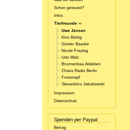
Schon gewusst?
Infos
Tierfreunde
MOD_MENU_TOGGLE_SUBM
Uwe Jensen
Kino Belzig
Günter Baaske
Nicole Freytag
Udo Walz
Brunnenbau Alsleben
Chaos Radio Berlin
Fressnapf
Steuerbüro Jakubowski
Impressum
Datenschutz
Spenden per Paypal
Betrag