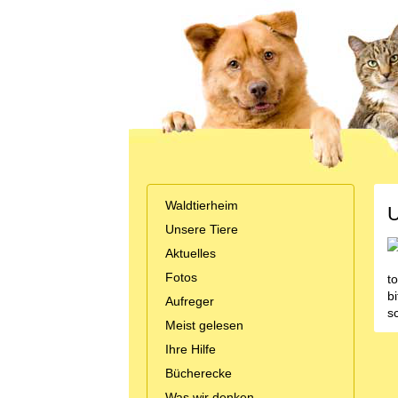
Waldtierheim
U
Unsere Tiere
Aktuelles
Fotos
to
b
Aufreger
s
Meist gelesen
Ihre Hilfe
Bücherecke
Was wir denken