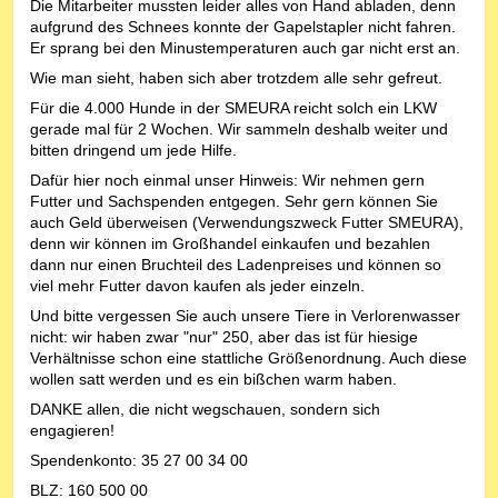
Die Mitarbeiter mussten leider alles von Hand abladen, denn
aufgrund des Schnees konnte der Gapelstapler nicht fahren.
Er sprang bei den Minustemperaturen auch gar nicht erst an.
Wie man sieht, haben sich aber trotzdem alle sehr gefreut.
Für die 4.000 Hunde in der SMEURA reicht solch ein LKW
gerade mal für 2 Wochen. Wir sammeln deshalb weiter und
bitten dringend um jede Hilfe.
Dafür hier noch einmal unser Hinweis: Wir nehmen gern
Futter und Sachspenden entgegen. Sehr gern können Sie
auch Geld überweisen (Verwendungszweck Futter SMEURA),
denn wir können im Großhandel einkaufen und bezahlen
dann nur einen Bruchteil des Ladenpreises und können so
viel mehr Futter davon kaufen als jeder einzeln.
Und bitte vergessen Sie auch unsere Tiere in Verlorenwasser
nicht: wir haben zwar "nur" 250, aber das ist für hiesige
Verhältnisse schon eine stattliche Größenordnung. Auch diese
wollen satt werden und es ein bißchen warm haben.
DANKE allen, die nicht wegschauen, sondern sich
engagieren!
Spendenkonto: 35 27 00 34 00
BLZ: 160 500 00