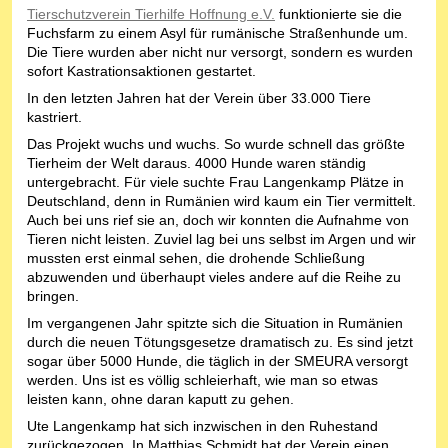
Tierschutzverein Tierhilfe Hoffnung e.V.
funktionierte sie die
Fuchsfarm zu einem Asyl für rumänische Straßenhunde um.
Die Tiere wurden aber nicht nur versorgt, sondern es wurden
sofort Kastrationsaktionen gestartet.
In den letzten Jahren hat der Verein über 33.000 Tiere
kastriert.
Das Projekt wuchs und wuchs. So wurde schnell das größte
Tierheim der Welt daraus. 4000 Hunde waren ständig
untergebracht. Für viele suchte Frau Langenkamp Plätze in
Deutschland, denn in Rumänien wird kaum ein Tier vermittelt.
Auch bei uns rief sie an, doch wir konnten die Aufnahme von
Tieren nicht leisten. Zuviel lag bei uns selbst im Argen und wir
mussten erst einmal sehen, die drohende Schließung
abzuwenden und überhaupt vieles andere auf die Reihe zu
bringen.
Im vergangenen Jahr spitzte sich die Situation in Rumänien
durch die neuen Tötungsgesetze dramatisch zu. Es sind jetzt
sogar über 5000 Hunde, die täglich in der SMEURA versorgt
werden. Uns ist es völlig schleierhaft, wie man so etwas
leisten kann, ohne daran kaputt zu gehen.
Ute Langenkamp hat sich inzwischen in den Ruhestand
zurückgezogen. In Matthias Schmidt hat der Verein einen