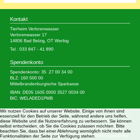
Kontakt
Tierheim Verlorenwasser
Verlorenwasser 17
14806 Bad Belzig, OT Werbig
Tel.: 033 847 - 41 890
Spendenkonto
Spendenkonto: 35 27 00 34 00
BLZ: 160 500 00
Mittelbrandenburgische Sparkasse
IBAN: DE05 1605 0000 3527 0034 00
BIC: WELADED1PMB
Wir brauchen Ihre Hilfe,
Wir nutzen Cookies auf unserer Website. Einige von ihnen sind
essenziell für den Betrieb der Seite, während andere uns helfen,
denn wir erhalten keinerlei staatliche Hilfe, sondern
diese Website und die Nutzererfahrung zu verbessern. Sie können
selbst entscheiden, ob Sie die Cookies zulassen möchten. Bitte
finanzieren das Tierheim aus Spenden und Erbschaften.
beachten Sie, dass bei einer Ablehnung womöglich nicht mehr alle
Wir sind als gemeinnützig und besonders förderungswürdig
Funktionalitäten der Seite zur Verfügung stehen.