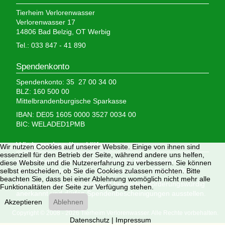
Tierheim Verlorenwasser
Verlorenwasser 17
14806 Bad Belzig, OT Werbig
Tel.: 033 847 - 41 890
Spendenkonto
Spendenkonto: 35 27 00 34 00
BLZ: 160 500 00
Mittelbrandenburgische Sparkasse
IBAN: DE05 1605 0000 3527 0034 00
BIC: WELADED1PMB
Wir brauchen Ihre Hilfe,
Wir nutzen Cookies auf unserer Website. Einige von ihnen sind
essenziell für den Betrieb der Seite, während andere uns helfen,
denn wir erhalten keinerlei staatliche Hilfe, sondern
diese Website und die Nutzererfahrung zu verbessern. Sie können
finanzieren das Tierheim aus Spenden und Erbschaften.
selbst entscheiden, ob Sie die Cookies zulassen möchten. Bitte
beachten Sie, dass bei einer Ablehnung womöglich nicht mehr alle
Wir sind als gemeinnützig und besonders förderungswürdig
Funktionalitäten der Seite zur Verfügung stehen.
anerkannt und dürfen Spendenbescheinigungen ausstellen.
Akzeptieren
Ablehnen
Copyright © 2008 - 2026 Tierheim Verlorenwasser. Alle Rechte vorbehalten.
Datenschutz
|
Impressum