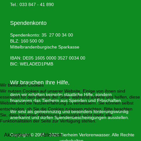
Tel.: 033 847 - 41 890
Spendenkonto
Spendenkonto: 35 27 00 34 00
BLZ: 160 500 00
Mittelbrandenburgische Sparkasse
IBAN: DE05 1605 0000 3527 0034 00
BIC: WELADED1PMB
Wir brauchen Ihre Hilfe,
Wir benutzen Cookies
Wir nutzen Cookies auf unserer Website. Einige von ihnen sind
denn wir erhalten keinerlei staatliche Hilfe, sondern
essenziell für den Betrieb der Seite, während andere uns helfen, diese
finanzieren das Tierheim aus Spenden und Erbschaften.
Website und die Nutzererfahrung zu verbessern. Sie können selbst
entscheiden, ob Sie die Cookies zulassen möchten. Bitte beachten
Wir sind als gemeinnützig und besonders förderungswürdig
Sie, dass bei einer Ablehnung womöglich nicht mehr alle
anerkannt und dürfen Spendenbescheinigungen ausstellen.
Funktionalitäten der Seite zur Verfügung stehen.
Akzeptieren
Copyright © 2008 - 2026 Tierheim Verlorenwasser. Alle Rechte
Ablehnen
vorbehalten.