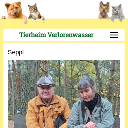
Tierheim Verlorenwasser
Off-Can
Seppl