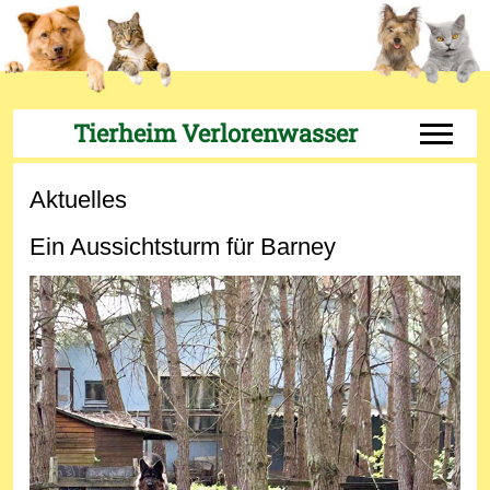
Tierheim Verlorenwasser
Off-Can
Aktuelles
Ein Aussichtsturm für Barney