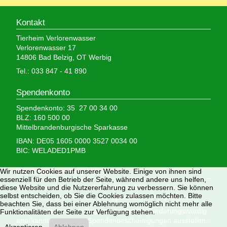
Kontakt
Tierheim Verlorenwasser
Verlorenwasser 17
14806 Bad Belzig, OT Werbig
Tel.: 033 847 - 41 890
Spendenkonto
Spendenkonto: 35 27 00 34 00
BLZ: 160 500 00
Mittelbrandenburgische Sparkasse
IBAN: DE05 1605 0000 3527 0034 00
BIC: WELADED1PMB
Wir nutzen Cookies auf unserer Website. Einige von ihnen sind
Wir brauchen Ihre Hilfe,
essenziell für den Betrieb der Seite, während andere uns helfen,
diese Website und die Nutzererfahrung zu verbessern. Sie können
denn wir erhalten keinerlei staatliche Hilfe, sondern
selbst entscheiden, ob Sie die Cookies zulassen möchten. Bitte
finanzieren das Tierheim aus Spenden und Erbschaften.
beachten Sie, dass bei einer Ablehnung womöglich nicht mehr alle
Wir sind als gemeinnützig und besonders förderungswürdig
Funktionalitäten der Seite zur Verfügung stehen.
anerkannt und dürfen Spendenbescheinigungen ausstellen.