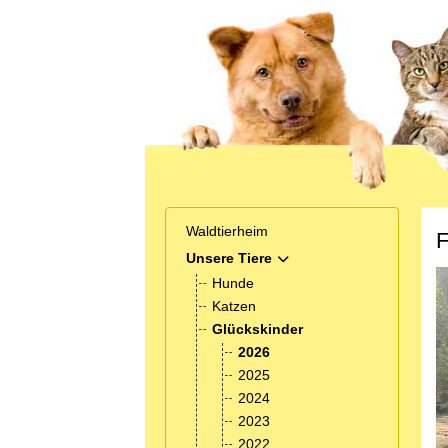
Waldtierheim
F
Unsere Tiere
MOD_MENU_TOGGLE_SUB
Hunde
Katzen
Glückskinder
2026
2025
2024
2023
2022