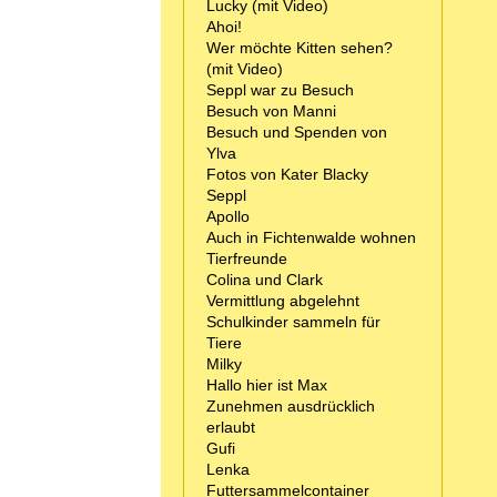
Lucky (mit Video)
Ahoi!
Wer möchte Kitten sehen?
(mit Video)
Seppl war zu Besuch
Besuch von Manni
Besuch und Spenden von
Ylva
Fotos von Kater Blacky
Seppl
Apollo
Auch in Fichtenwalde wohnen
Tierfreunde
Colina und Clark
Vermittlung abgelehnt
Schulkinder sammeln für
Tiere
Milky
Hallo hier ist Max
Zunehmen ausdrücklich
erlaubt
Gufi
Lenka
Futtersammelcontainer