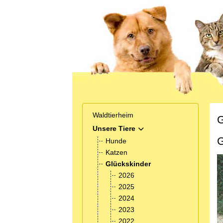
Waldtierheim
G
Unsere Tiere
MOD_MENU_TOGGLE_SUB
G
Hunde
Katzen
Glückskinder
2026
2025
2024
2023
2022