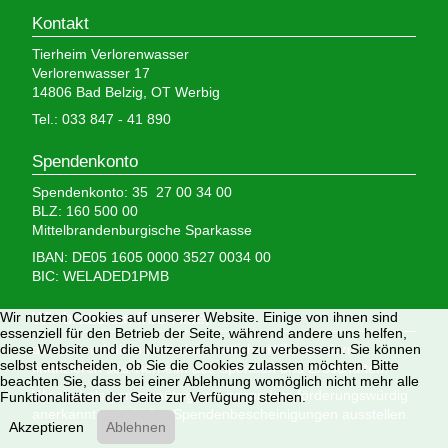
Kontakt
Tierheim Verlorenwasser
Verlorenwasser 17
14806 Bad Belzig, OT Werbig
Tel.: 033 847 - 41 890
Spendenkonto
Spendenkonto: 35 27 00 34 00
BLZ: 160 500 00
Mittelbrandenburgische Sparkasse
IBAN: DE05 1605 0000 3527 0034 00
BIC: WELADED1PMB
Wir nutzen Cookies auf unserer Website. Einige von ihnen sind
Wir brauchen Ihre Hilfe,
essenziell für den Betrieb der Seite, während andere uns helfen,
diese Website und die Nutzererfahrung zu verbessern. Sie können
denn wir erhalten keinerlei staatliche Hilfe, sondern
selbst entscheiden, ob Sie die Cookies zulassen möchten. Bitte
finanzieren das Tierheim aus Spenden und Erbschaften.
beachten Sie, dass bei einer Ablehnung womöglich nicht mehr alle
Wir sind als gemeinnützig und besonders förderungswürdig
Funktionalitäten der Seite zur Verfügung stehen.
anerkannt und dürfen Spendenbescheinigungen ausstellen.
Akzeptieren
Ablehnen